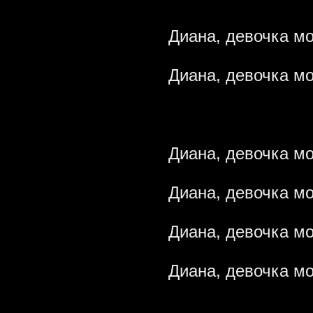
Диана, девочка мо
Диана, девочка мо
Диана, девочка мо
Диана, девочка мо
Диана, девочка мо
Диана, девочка мо