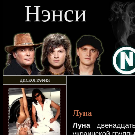
Нэнси
ДИСКОГРАФИЯ
Луна
Луна
- двенадцат
украинской групп