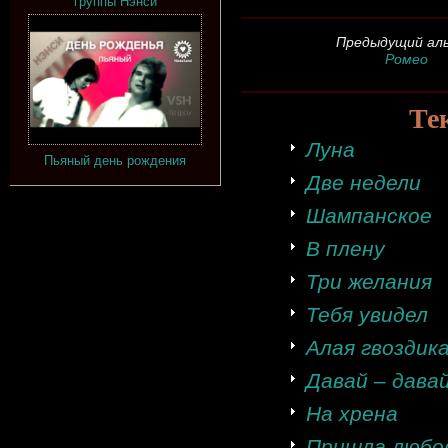
группы Нэнси
Предыдущий ал
Ромео
Те
Луна
Пьяный день рождения
Две недели
Шампанское
В плену
Три желания
Тебя увидел
Алая гвоздик
Давай – дава
На хрена
Пришла любо