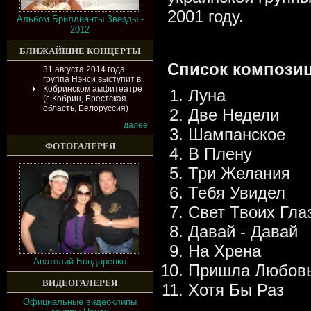
2001 году.
Альбом Бриллианты Звезды -
2012
БЛИЖАЙШИЕ КОНЦЕРТЫ
Список компози
31 августа 2014 года
группа Нэнси выступит в
Кобринском амфитеатре
Луна
(г. Кобрин, Брестская
область, Белоруссия)
Две Недели
далее
Шампанское
ФОТОГАЛЕРЕЯ
В Плену
Три Желания
Тебя Увидел
Свет Твоих Гла
Давай - Давай
На Хрена
Анатолий Бондаренко
Пришла Любов
ВИДЕОГАЛЕРЕЯ
Хотя Бы Раз
Официальные видеоклипы